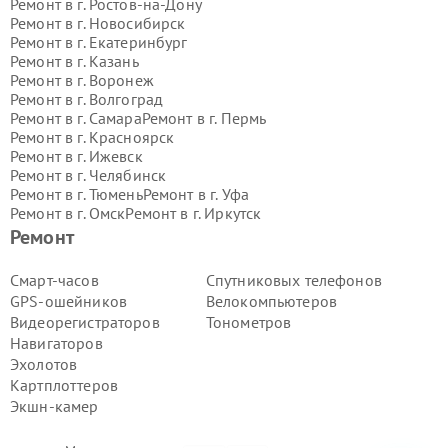
Ремонт в г.
Ростов-на-Дону
Ремонт в г.
Новосибирск
Ремонт в г.
Екатеринбург
Ремонт в г.
Казань
Ремонт в г.
Воронеж
Ремонт в г.
Волгоград
Ремонт в г.
Самара
Ремонт в г.
Пермь
Ремонт в г.
Красноярск
Ремонт в г.
Ижевск
Ремонт в г.
Челябинск
Ремонт в г.
Тюмень
Ремонт в г.
Уфа
Ремонт в г.
Омск
Ремонт в г.
Иркутск
Ремонт в г.
Ярославль
Ремонт
Ремонт в г.
Саратов
Ремонт в г.
Барнаул
Смарт-часов
Спутниковых телефонов
Ремонт в г.
Тольятти
GPS-ошейников
Велокомпьютеров
Ремонт в г.
Хабаровск
Видеорегистраторов
Тонометров
Ремонт в г.
Томск
Навигаторов
Ремонт в г.
Ульяновск
Эхолотов
Ремонт в г.
Киров
Ремонт в г.
Архангельск
Картплоттеров
Ремонт в г.
Астрахань
Экшн-камер
Ремонт в г.
Белгород
Ремонт в г.
Благовещенск