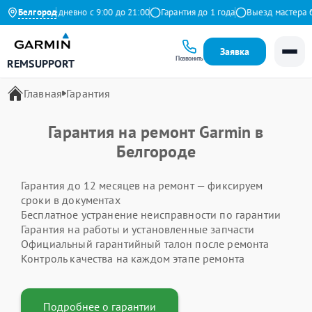
Яндекс
Белгород
Ежедневно с 9:00 до 21:00
Гарантия до 1 года
Выезд мастера бе
Заявка
Позвонить
REMSUPPORT
Главная
Гарантия
Гарантия на ремонт Garmin в
Белгороде
Гарантия до 12 месяцев на ремонт — фиксируем
сроки в документах
Бесплатное устранение неисправности по гарантии
Гарантия на работы и установленные запчасти
Официальный гарантийный талон после ремонта
Контроль качества на каждом этапе ремонта
Подробнее о гарантии