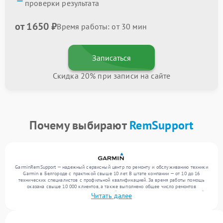
проверки результата
от 1650 ₽
Время работы: от 30 мин
Записаться
Скидка 20% при записи на сайте
Почему выбирают
RemSupport
GarminRemSupport — надежный сервисный центр по ремонту и обслуживанию техники
Garmin в Белгороде с практикой свыше 10 лет. В штате компании — от 10 до 16
технических специалистов с профильной квалификацией. За время работы помощь
оказана свыше 10 000 клиентов, а также выполнено общее число ремонтов
превысило 12 000. Ежемесячно в сервисный центр поступает более 300 обращений,
Читать далее
включая , , . Мы устраняем поломки любой сложности и поддерживаем высокий
стандарт качества благодаря опыту команды.