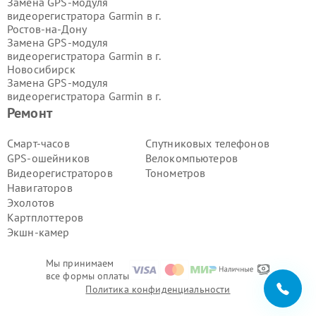
Замена GPS-модуля
видеорегистратора Garmin в г.
Ростов-на-Дону
Замена GPS-модуля
видеорегистратора Garmin в г.
Новосибирск
Замена GPS-модуля
видеорегистратора Garmin в г.
Екатеринбург
Ремонт
Замена GPS-модуля
видеорегистратора Garmin в г.
Смарт-часов
Спутниковых телефонов
Казань
GPS-ошейников
Велокомпьютеров
Замена GPS-модуля
Видеорегистраторов
Тонометров
видеорегистратора Garmin в г.
Навигаторов
Воронеж
Эхолотов
Замена GPS-модуля
видеорегистратора Garmin в г.
Картплоттеров
Волгоград
Экшн-камер
Замена GPS-модуля
видеорегистратора Garmin в г.
Мы принимаем
Самара
все формы оплаты
Замена GPS-модуля
Политика конфиденциальности
видеорегистратора Garmin в г.
Пермь
Замена GPS-модуля