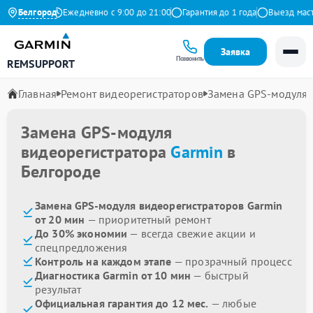
на Яндекс
Белгород
Ежедневно с 9:00 до 21:00
Гарантия до 1 года
Выезд мастера
Заявка
Позвонить
REMSUPPORT
Главная
Ремонт видеорегистраторов
Замена GPS-модуля
Замена GPS-модуля
видеорегистратора
Garmin
в
Белгороде
Замена GPS-модуля видеорегистраторов Garmin
от 20 мин
— приоритетный ремонт
До 30% экономии
— всегда свежие акции и
спецпредложения
Контроль на каждом этапе
— прозрачный процесс
Диагностика Garmin от 10 мин
— быстрый
результат
Официальная гарантия до 12 мес.
— любые