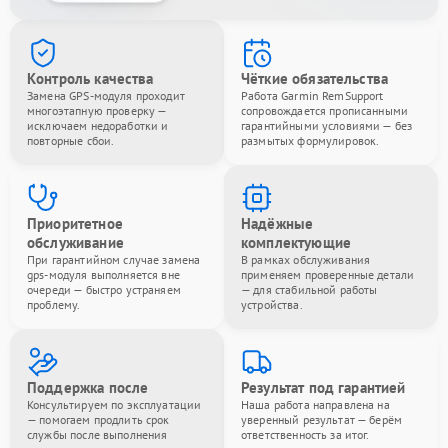
Контроль качества
Чёткие обязательства
Замена GPS-модуля проходит
Работа Garmin RemSupport
многоэтапную проверку —
сопровождается прописанными
исключаем недоработки и
гарантийными условиями — без
повторные сбои.
размытых формулировок.
Приоритетное
Надёжные
обслуживание
комплектующие
При гарантийном случае замена
В рамках обслуживания
gps-модуля выполняется вне
применяем проверенные детали
очереди — быстро устраняем
— для стабильной работы
проблему.
устройства.
Поддержка после
Результат под гарантией
Консультируем по эксплуатации
Наша работа направлена на
— помогаем продлить срок
уверенный результат — берём
службы после выполнения
ответственность за итог.