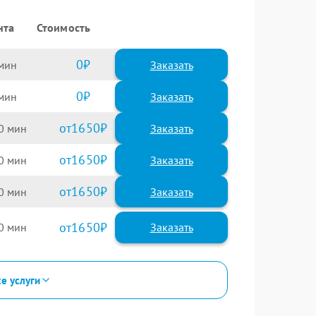
нта
Стоимость
0
Заказать
0
Заказать
1650
0
1650
0
1650
0
1650
0
се услуги