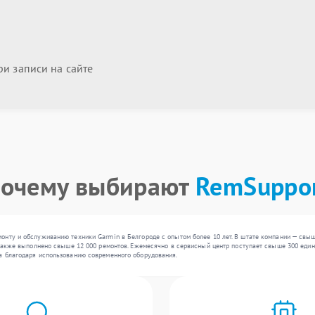
и записи на сайте
очему выбирают
RemSuppo
нту и обслуживанию техники Garmin в Белгороде с опытом более 10 лет. В штате компании — свыш
 также выполнено свыше 12 000 ремонтов. Ежемесячно в сервисный центр поступает свыше 300 едини
а благодаря использованию современного оборудования.