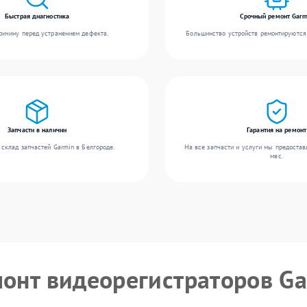
Быстрая диагностика
Срочный ремонт Garm
ичину перед устранением дефекта.
Большинство устройств ремонтируются 
Запчасти в наличии
Гарантия на ремонт
склад запчастей Garmin в Белгороде.
На все запчасти и услуги мы предостав
мес.
монт видеорегистраторов G