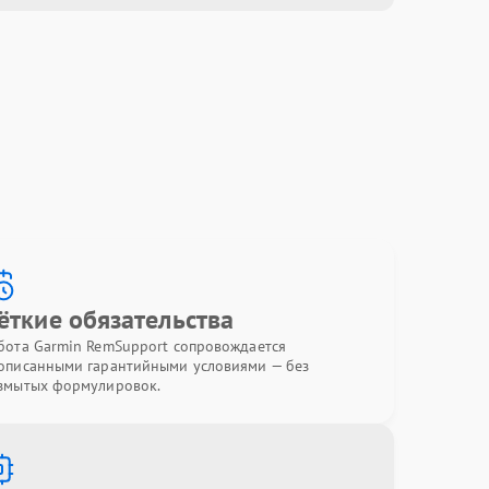
ёткие обязательства
бота Garmin RemSupport сопровождается
описанными гарантийными условиями — без
змытых формулировок.