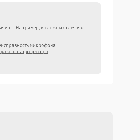
ричины. Например, в сложных случаях
еисправность микрофона
равность процессора