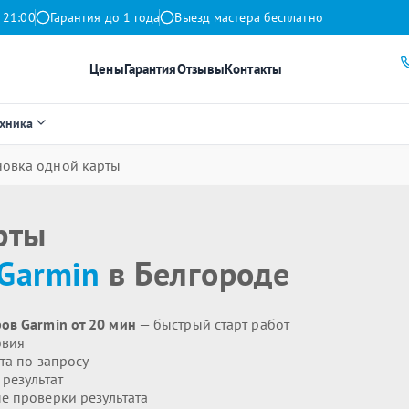
 21:00
Гарантия до 1 года
Выезд мастера бесплатно
Цены
Гарантия
Отзывы
Контакты
ехника
новка одной карты
рты
Garmin
в Белгороде
ов Garmin от 20 мин
— быстрый старт работ
овия
та по запросу
результат
 проверки результата