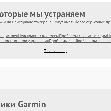
которые мы устраняем
жи на неисправность экрана, могут иметь более серьезные п
е дисплея
Неисправность камеры
Проблемы с записью звука
Н
авность кнопок управления
Проблемы с пайкой на плате
Неисп
Показать еще
ники Garmin