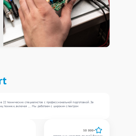
rt
е 22 технических специалистов с профессиональной подготовкой. За
ц техники, включая , , . Мы работаем с широким спектром
50 000+
довольных клиентов по всей России