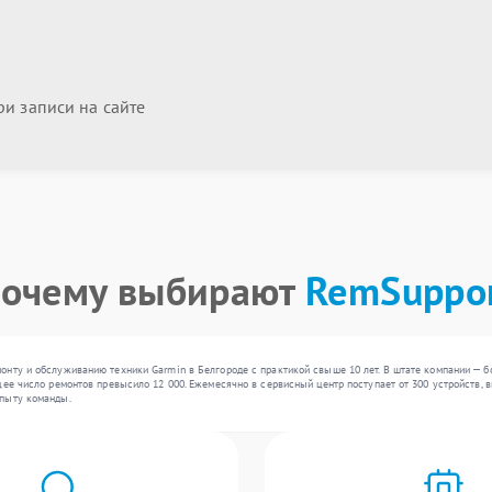
и записи на сайте
очему выбирают
RemSuppo
нту и обслуживанию техники Garmin в Белгороде с практикой свыше 10 лет. В штате компании — б
ее число ремонтов превысило 12 000. Ежемесячно в сервисный центр поступает от 300 устройств, в
опыту команды.