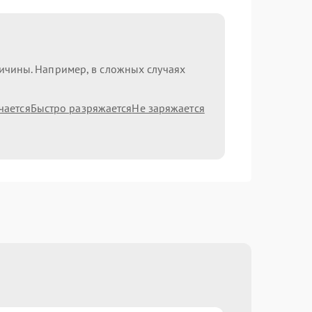
ричины. Например, в сложных случаях
чается
Быстро разряжается
Не заряжается