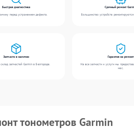
Быстрая диагностика
Срочный ремонт Garm
ичину перед устранением дефекта.
Большинство устройств ремонтируются 
Запчасти в наличии
Гарантия на ремонт
склад запчастей Garmin в Белгороде.
На все запчасти и услуги мы предостав
мес.
монт тонометров Garmin