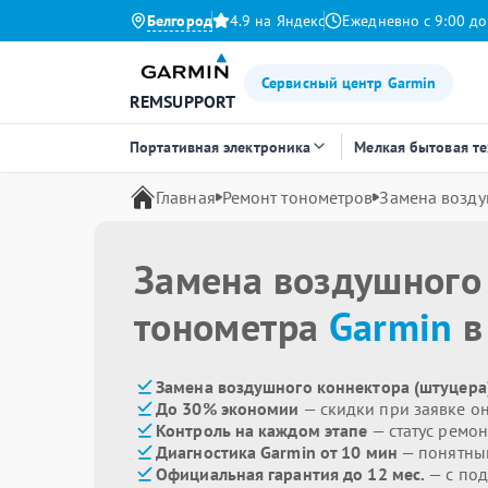
Белгород
4.9 на Яндекс
Ежедневно с 9:00 до
Сервисный центр Garmin
REMSUPPORT
Портативная электроника
Мелкая бытовая т
Главная
Ремонт тонометров
Замена возду
Замена воздушного 
тонометра
Garmin
в
Замена воздушного коннектора (штуцера)
До 30% экономии
— скидки при заявке о
Контроль на каждом этапе
— статус ремон
Диагностика Garmin от 10 мин
— понятны
Официальная гарантия до 12 мес.
— с под