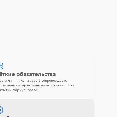
ёткие обязательства
бота Garmin RemSupport сопровождается
описанными гарантийными условиями — без
змытых формулировок.