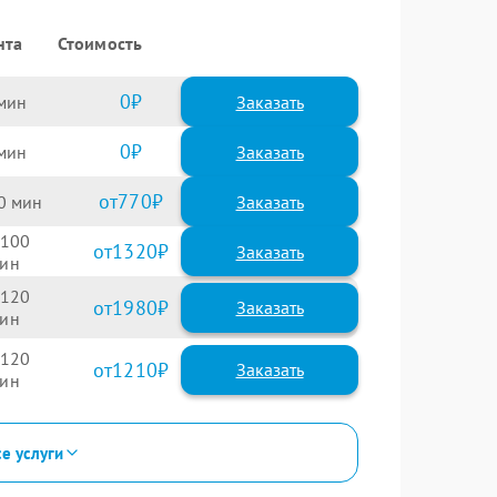
нта
Стоимость
0
Заказать
0
Заказать
770
0
100
1320
120
1980
120
1210
се услуги