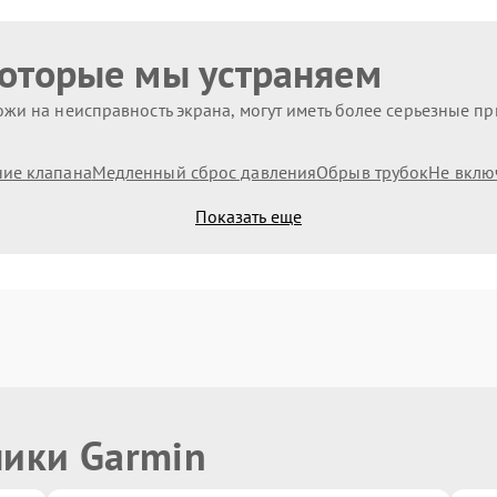
которые мы устраняем
жи на неисправность экрана, могут иметь более серьезные п
ие клапана
Медленный сброс давления
Обрыв трубок
Не вклю
Показать еще
ники Garmin