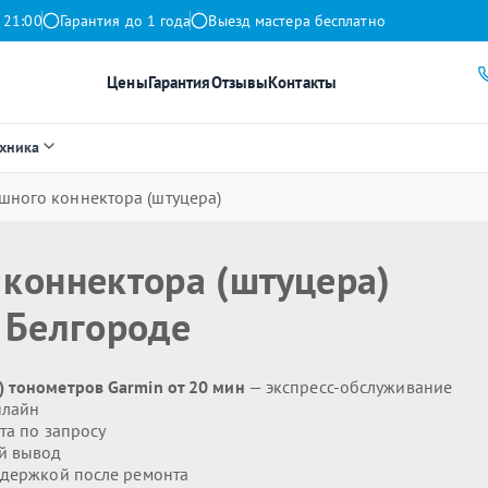
 21:00
Гарантия до 1 года
Выезд мастера бесплатно
Цены
Гарантия
Отзывы
Контакты
ехника
шного коннектора (штуцера)
коннектора (штуцера)
 Белгороде
 тонометров Garmin от 20 мин
— экспресс-обслуживание
нлайн
та по запросу
й вывод
держкой после ремонта