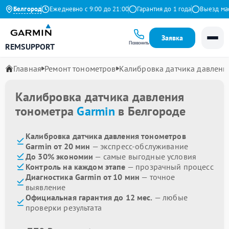
9 на Яндекс
Белгород
Ежедневно с 9:00 до 21:00
Гарантия до 1 года
Выезд масте
Заявка
Позвонить
REMSUPPORT
Главная
Ремонт тонометров
Калибровка датчика давлени
Калибровка датчика давления
тонометра
Garmin
в Белгороде
Калибровка датчика давления тонометров
Garmin от 20 мин
— экспресс-обслуживание
До 30% экономии
— самые выгодные условия
Контроль на каждом этапе
— прозрачный процесс
Диагностика Garmin от 10 мин
— точное
выявление
Официальная гарантия до 12 мес.
— любые
проверки результата