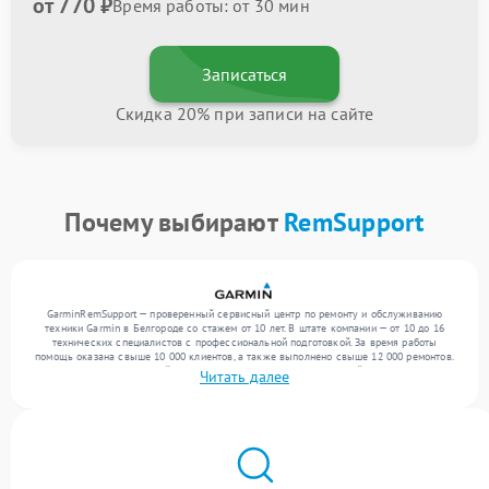
от 770 ₽
Время работы: от 30 мин
Записаться
Скидка 20% при записи на сайте
Почему выбирают
RemSupport
GarminRemSupport — проверенный сервисный центр по ремонту и обслуживанию
техники Garmin в Белгороде со стажем от 10 лет. В штате компании — от 10 до 16
технических специалистов с профессиональной подготовкой. За время работы
помощь оказана свыше 10 000 клиентов, а также выполнено свыше 12 000 ремонтов.
Ежемесячно в сервисный центр поступает более 300 обращений, включая , , . Мы
Читать далее
беремся за задачи любой сложности и обеспечиваем надежный результат благодаря
использованию современного оборудования.