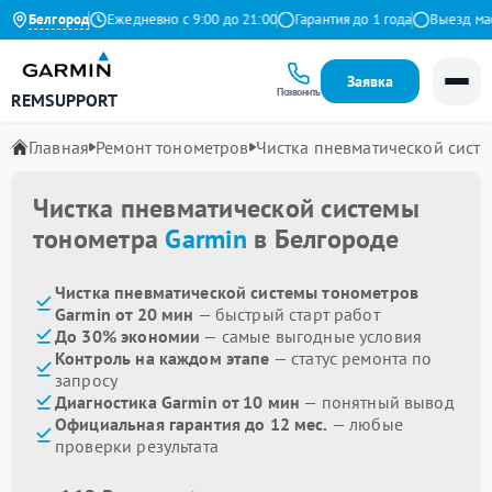
9 на Яндекс
Белгород
Ежедневно с 9:00 до 21:00
Гарантия до 1 года
Выезд масте
Заявка
Позвонить
REMSUPPORT
Главная
Ремонт тонометров
Чистка пневматической сист
Чистка пневматической системы
тонометра
Garmin
в Белгороде
Чистка пневматической системы тонометров
Garmin от 20 мин
— быстрый старт работ
До 30% экономии
— самые выгодные условия
Контроль на каждом этапе
— статус ремонта по
запросу
Диагностика Garmin от 10 мин
— понятный вывод
Официальная гарантия до 12 мес.
— любые
проверки результата