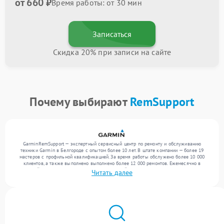
от 660 ₽
Время работы: от 30 мин
Записаться
Скидка 20% при записи на сайте
Почему выбирают
RemSupport
GarminRemSupport — экспертный сервисный центр по ремонту и обслуживанию
техники Garmin в Белгороде с опытом более 10 лет. В штате компании — более 19
мастеров с профильной квалификацией. За время работы обслужено более 10 000
клиентов, а также выполнено выполнено более 12 000 ремонтов. Ежемесячно в
сервисный центр поступает более 300 обращений, включая , , . Мы устраняем поломки
Читать далее
любой сложности и поддерживаем высокий стандарт качества благодаря опыту
команды.