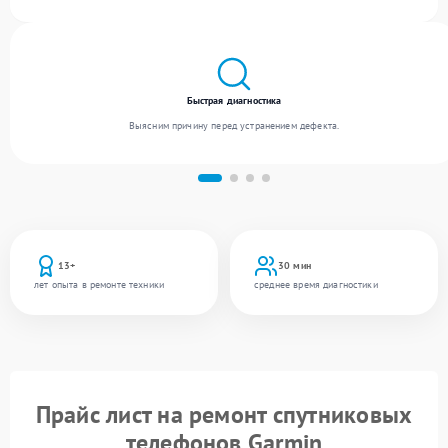
300 устройств, включая , , . Мы беремся за задачи любой сложности и предлагаем
стабильный уровень сервиса благодаря опыту команды.
Быстрая диагностика
Выясним причину перед устранением дефекта.
13+
30 мин
лет опыта в ремонте техники
среднее время диагностики
Прайс лист на ремонт спутниковых
телефонов Garmin