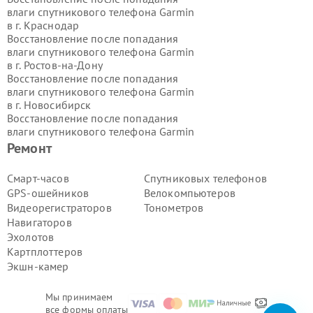
влаги спутникового телефона Garmin
в г.
Краснодар
Восстановление после попадания
влаги спутникового телефона Garmin
в г.
Ростов-на-Дону
Восстановление после попадания
влаги спутникового телефона Garmin
в г.
Новосибирск
Восстановление после попадания
влаги спутникового телефона Garmin
в г.
Екатеринбург
Ремонт
Восстановление после попадания
влаги спутникового телефона Garmin
Смарт-часов
Спутниковых телефонов
в г.
Казань
GPS-ошейников
Велокомпьютеров
Восстановление после попадания
Видеорегистраторов
Тонометров
влаги спутникового телефона Garmin
Навигаторов
в г.
Воронеж
Эхолотов
Восстановление после попадания
влаги спутникового телефона Garmin
Картплоттеров
в г.
Волгоград
Экшн-камер
Восстановление после попадания
влаги спутникового телефона Garmin
Мы принимаем
в г.
Самара
все формы оплаты