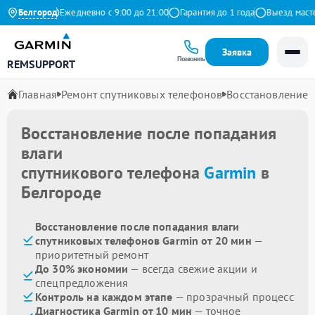
на Яндекс
Белгород
Ежедневно с 9:00 до 21:00
Гарантия до 1 года
Выезд мастера
Заявка
Позвонить
REMSUPPORT
Главная
Ремонт спутниковых телефонов
Восстановление 
Восстановление после попадания
влаги
спутникового телефона
Garmin
в
Белгороде
Восстановление после попадания влаги
спутниковых телефонов Garmin от 20 мин
—
приоритетный ремонт
До 30% экономии
— всегда свежие акции и
спецпредложения
Контроль на каждом этапе
— прозрачный процесс
Диагностика Garmin от 10 мин
— точное