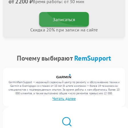
от 2200 ₽
Время работы: от 30 мин
Записаться
Скидка 20% при записи на сайте
Почему выбирают
RemSupport
GarminRemSupport — надежный сервисный центр по ремонту и обслуживанию техники
Garmin в Белгороде со стажем от 10 лет. В штате компании — более 19 технических
специалистов с подтвержденным опытом. За время работы к нам обратились более 10
000 клиентов, а также выполнено общее число ремонтов превысило 12 000.
Ежемесячно в сервисный центр поступает более 300 обращений, включая , , . Мы
Читать далее
выполняем ремонт различного уровня сложности и гарантируем высокое качество
обслуживания благодаря опыту команды.