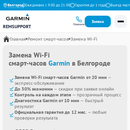
 на Яндекс
Белгород
Ежедневно с 9:00 до 21:00
Гарантия до 1 года
Выезд мастер
Заявка
Позвонить
REMSUPPORT
Главная
Ремонт смарт-часов
Замена Wi-Fi
Замена Wi-Fi
смарт-часов
Garmin
в Белгороде
Замена Wi-Fi смарт-часов Garmin от 20 мин
—
экспресс-обслуживание
До 30% экономии
— скидки при заявке онлайн
Контроль на каждом этапе
— прозрачный процесс
Диагностика Garmin от 10 мин
— быстрый
результат
Официальная гарантия до 12 мес.
— любые
проверки результата