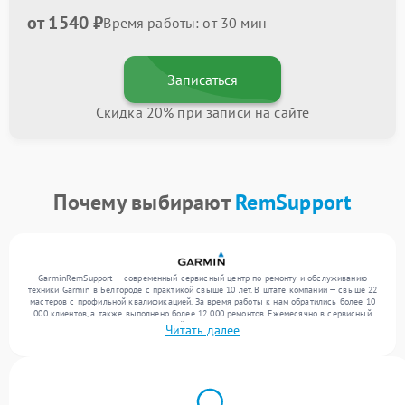
от 1540 ₽
Время работы: от 30 мин
Записаться
Скидка 20% при записи на сайте
Почему выбирают
RemSupport
GarminRemSupport — современный сервисный центр по ремонту и обслуживанию
техники Garmin в Белгороде с практикой свыше 10 лет. В штате компании — свыше 22
мастеров с профильной квалификацией. За время работы к нам обратились более 10
000 клиентов, а также выполнено более 12 000 ремонтов. Ежемесячно в сервисный
центр поступает более 300 обращений, включая , , . Мы работаем с широким спектром
Читать далее
неисправностей и гарантируем высокое качество обслуживания благодаря
отлаженным процессам ремонта.