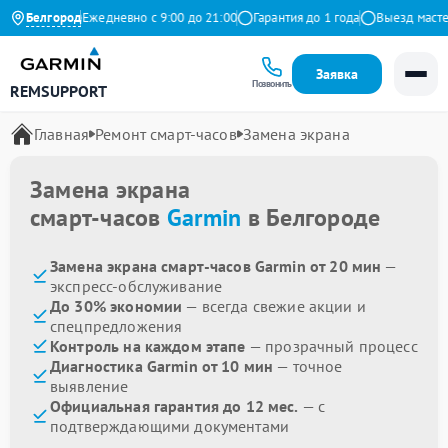
а Яндекс
Белгород
Ежедневно с 9:00 до 21:00
Гарантия до 1 года
Выезд мастера
Заявка
Позвонить
REMSUPPORT
Главная
Ремонт смарт-часов
Замена экрана
Замена экрана
смарт-часов
Garmin
в Белгороде
Замена экрана смарт-часов Garmin от 20 мин
—
экспресс-обслуживание
До 30% экономии
— всегда свежие акции и
спецпредложения
Контроль на каждом этапе
— прозрачный процесс
Диагностика Garmin от 10 мин
— точное
выявление
Официальная гарантия до 12 мес.
— с
подтверждающими документами