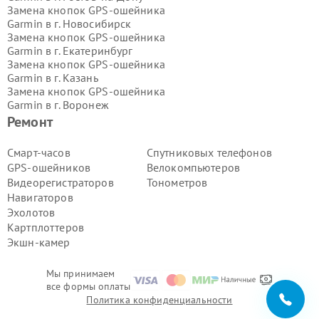
Замена кнопок GPS-ошейника
Garmin в г.
Новосибирск
Замена кнопок GPS-ошейника
Garmin в г.
Екатеринбург
Замена кнопок GPS-ошейника
Garmin в г.
Казань
Замена кнопок GPS-ошейника
Garmin в г.
Воронеж
Замена кнопок GPS-ошейника
Ремонт
Garmin в г.
Волгоград
Замена кнопок GPS-ошейника
Смарт-часов
Спутниковых телефонов
Garmin в г.
Самара
GPS-ошейников
Велокомпьютеров
Замена кнопок GPS-ошейника
Видеорегистраторов
Тонометров
Garmin в г.
Пермь
Навигаторов
Замена кнопок GPS-ошейника
Эхолотов
Garmin в г.
Красноярск
Замена кнопок GPS-ошейника
Картплоттеров
Garmin в г.
Ижевск
Экшн-камер
Замена кнопок GPS-ошейника
Garmin в г.
Челябинск
Мы принимаем
Замена кнопок GPS-ошейника
все формы оплаты
Garmin в г.
Тюмень
Политика конфиденциальности
Замена кнопок GPS-ошейника