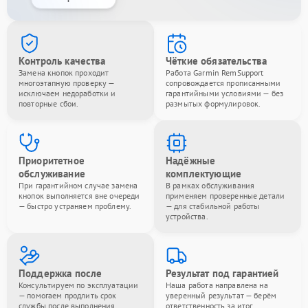
Контроль качества
Чёткие обязательства
Замена кнопок проходит
Работа Garmin RemSupport
многоэтапную проверку —
сопровождается прописанными
исключаем недоработки и
гарантийными условиями — без
повторные сбои.
размытых формулировок.
Приоритетное
Надёжные
обслуживание
комплектующие
При гарантийном случае замена
В рамках обслуживания
кнопок выполняется вне очереди
применяем проверенные детали
— быстро устраняем проблему.
— для стабильной работы
устройства.
Поддержка после
Результат под гарантией
Консультируем по эксплуатации
Наша работа направлена на
— помогаем продлить срок
уверенный результат — берём
службы после выполнения
ответственность за итог.