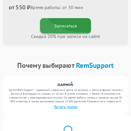
от 550 ₽
Время работы: от 30 мин
Записаться
Скидка 20% при записи на сайте
Почему выбирают
RemSupport
GarminRemSupport — надежный сервисный центр по ремонту и обслуживанию техники
Garmin в Белгороде со стажем от 10 лет. В штате компании — более 19 технических
специалистов с подтвержденным опытом. За время работы помощь оказана свыше 10
000 клиентов, а также выполнено свыше 12 000 ремонтов. Ежемесячно в сервисный
центр поступает более 300 обращений, включая , , . Мы работаем с широким спектром
Читать далее
неисправностей и гарантируем высокое качество обслуживания благодаря
квалификации мастеров.