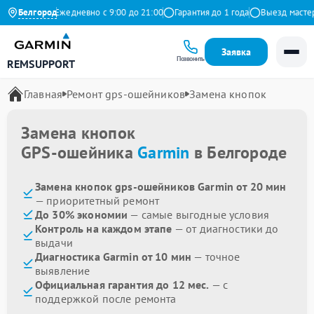
а Яндекс
Белгород
Ежедневно с 9:00 до 21:00
Гарантия до 1 года
Выезд мастера 
Заявка
Позвонить
REMSUPPORT
Главная
Ремонт gps-ошейников
Замена кнопок
Замена кнопок
GPS-ошейника
Garmin
в Белгороде
Замена кнопок gps-ошейников Garmin от 20 мин
— приоритетный ремонт
До 30% экономии
— самые выгодные условия
Контроль на каждом этапе
— от диагностики до
выдачи
Диагностика Garmin от 10 мин
— точное
выявление
Официальная гарантия до 12 мес.
— с
поддержкой после ремонта