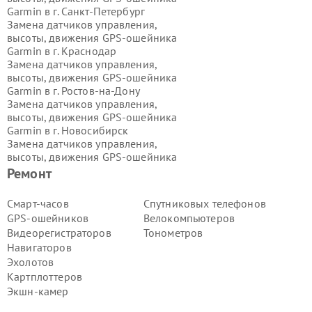
Garmin в г.
Санкт-Петербург
Замена датчиков управления,
высоты, движения GPS-ошейника
Garmin в г.
Краснодар
Замена датчиков управления,
высоты, движения GPS-ошейника
Garmin в г.
Ростов-на-Дону
Замена датчиков управления,
высоты, движения GPS-ошейника
Garmin в г.
Новосибирск
Замена датчиков управления,
высоты, движения GPS-ошейника
Garmin в г.
Екатеринбург
Ремонт
Замена датчиков управления,
высоты, движения GPS-ошейника
Смарт-часов
Спутниковых телефонов
Garmin в г.
Казань
GPS-ошейников
Велокомпьютеров
Замена датчиков управления,
Видеорегистраторов
Тонометров
высоты, движения GPS-ошейника
Навигаторов
Garmin в г.
Воронеж
Эхолотов
Замена датчиков управления,
высоты, движения GPS-ошейника
Картплоттеров
Garmin в г.
Волгоград
Экшн-камер
Замена датчиков управления,