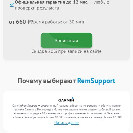
Официальная гарантия до 12 мес.
— любые
проверки результата
от 660 ₽
Время работы: от 30 мин
Записаться
Скидка 20% при записи на сайте
Почему выбирают
RemSupport
GarminRemSupport — современный сервисный центр по ремонту и обслуживанию
техники Garmin в Белгороде с более чем десятилетним опытом работы. В штате
компании — порядка 18 инженеров с профессиональной подготовкой. За время
работы к нам обратились более 10 000 клиентов, а также выполнено более 12 000
ремонтов. Ежемесячно в сервисный центр поступает более 300 устройств, включая , , .
Читать далее
Мы устраняем поломки любой сложности и предлагаем стабильный уровень сервиса
благодаря отлаженным процессам ремонта.