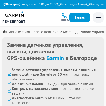
на Яндекс
Белгород
Ежедневно с 9:00 до 21:00
Гарантия до 1 года
Выезд мастера
Заявка
Позвонить
REMSUPPORT
Главная
Ремонт gps-ошейников
Замена датчиков управле
Замена датчиков управления,
высоты, движения
GPS-ошейника
Garmin
в Белгороде
Замена датчиков управления, высоты, движения
gps-ошейников Garmin от 20 мин
— экспресс-
обслуживание
До 30% экономии
— скидки при заявке онлайн
Контроль на каждом этапе
— от диагностики до
выдачи
Диагностика Garmin от 10 мин
— точное
выявление