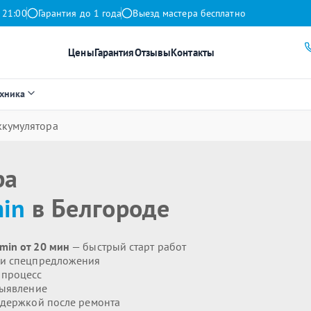
 21:00
Гарантия до 1 года
Выезд мастера бесплатно
Цены
Гарантия
Отзывы
Контакты
ехника
ккумулятора
ра
in
в Белгороде
min от 20 мин
— быстрый старт работ
 и спецпредложения
 процесс
выявление
держкой после ремонта