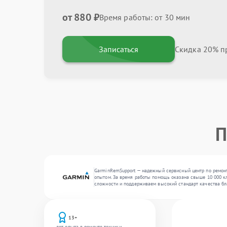
от 880 ₽
Время работы: от 30 мин
Записаться
Скидка 20% пр
П
GarminRemSupport — надежный сервисный центр по ремонт
опытом. За время работы помощь оказана свыше 10 000 кл
сложности и поддерживаем высокий стандарт качества бл
13+
лет опыта в ремонте техники