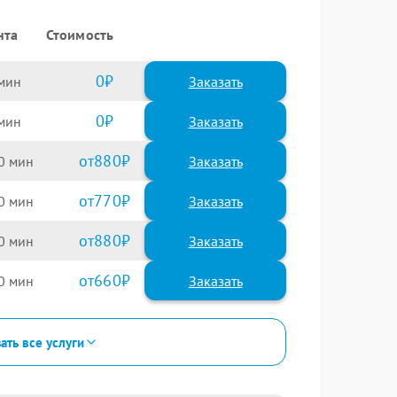
нта
Стоимость
0
Заказать
0
Заказать
880
0
770
0
880
0
660
0
ать все услуги