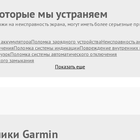
которые мы устраняем
жи на неисправность экрана, могут иметь более серьезные п
аккумулятора
Поломка зарядного устройства
Неисправность а
ючения
Поломка системы индикации
Повреждение внутренних
рузок
Поломка системы автоматического отключения
кого замыкания
Показать еще
ники Garmin