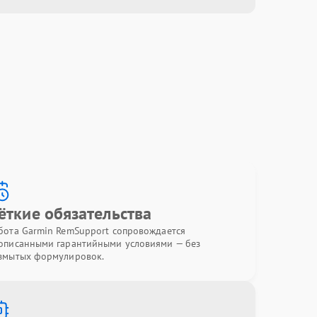
ёткие обязательства
бота Garmin RemSupport сопровождается
описанными гарантийными условиями — без
змытых формулировок.