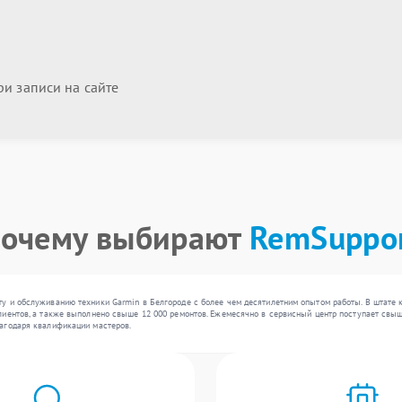
и записи на сайте
очему выбирают
RemSuppo
у и обслуживанию техники Garmin в Белгороде с более чем десятилетним опытом работы. В штате 
иентов, а также выполнено свыше 12 000 ремонтов. Ежемесячно в сервисный центр поступает свыше
агодаря квалификации мастеров.