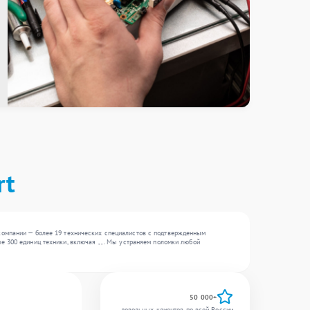
rt
компании — более 19 технических специалистов с подтвержденным
 300 единиц техники, включая , , . Мы устраняем поломки любой
50 000+
довольных клиентов по всей России