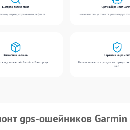
Быстрая диагностика
Срочный ремонт Garm
ичину перед устранением дефекта.
Большинство устройств ремонтируются 
Запчасти в наличии
Гарантия на ремонт
склад запчастей Garmin в Белгороде.
На все запчасти и услуги мы предостав
мес.
монт gps-ошейников Garmin