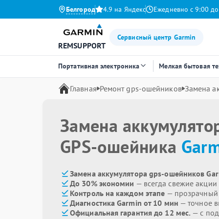
Белгород
4.9 на Яндекс
Ежедневно с 9:00 до
Сервисный центр Garmin
REMSUPPORT
Портативная электроника
Мелкая бытовая т
Главная
Ремонт gps-ошейников
Замена а
Замена аккумулято
GPS-ошейника
Garm
Замена аккумулятора gps-ошейников Gar
До 30% экономии
— всегда свежие акции
Контроль на каждом этапе
— прозрачный
Диагностика Garmin от 10 мин
— точное 
Официальная гарантия до 12 мес.
— с под