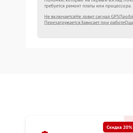
требуется ремонт платы или процессора.
Не включается
Не ловит сигнал GPS
Пробл
Перезагружается
Зависает при работе
Оши
Скидка 20%