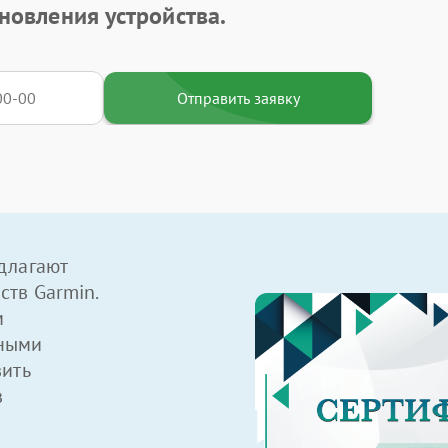
новления устройства.
Отправить заявку
длагают
ств Garmin.
м
ными
вить
в