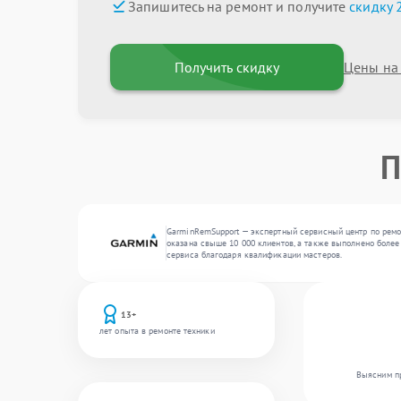
Запишитесь на ремонт и получите
скидку 
Получить скидку
Цены на
П
GarminRemSupport — экспертный сервисный центр по ремон
оказана свыше 10 000 клиентов, а также выполнено более
сервиса благодаря квалификации мастеров.
13+
лет опыта в ремонте техники
Выясним пр