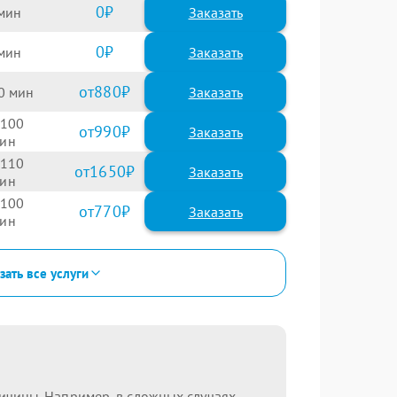
0
Заказать
0
Заказать
880
0
100
990
110
1650
100
770
зать все услуги
ричины. Например, в сложных случаях