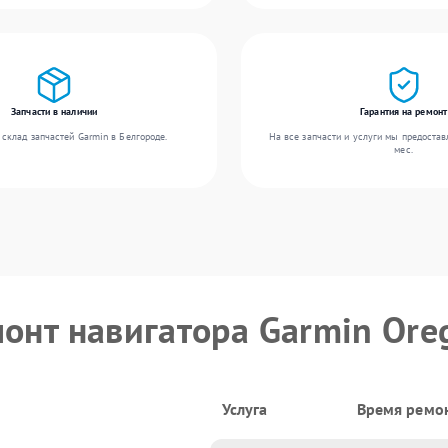
Запчасти в наличии
Гарантия на ремонт
склад запчастей Garmin в Белгороде.
На все запчасти и услуги мы предостав
мес.
монт навигатора Garmin Ore
Услуга
Время ремо