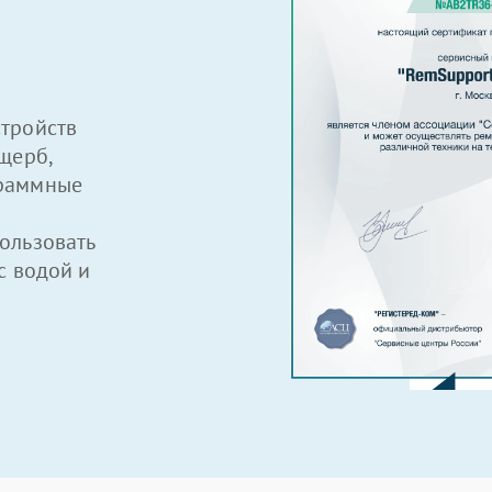
тройств
щерб,
граммные
ользовать
с водой и