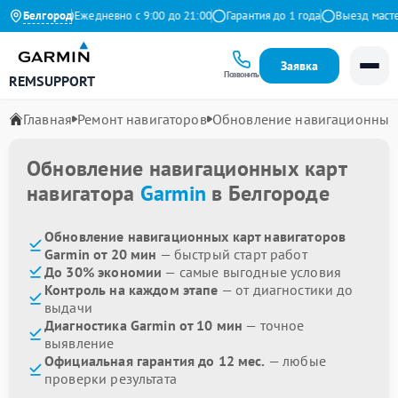
а Яндекс
Белгород
Ежедневно с 9:00 до 21:00
Гарантия до 1 года
Выезд мастера 
Заявка
Позвонить
REMSUPPORT
Главная
Ремонт навигаторов
Обновление навигационных
Обновление навигационных карт
навигатора
Garmin
в Белгороде
Обновление навигационных карт навигаторов
Garmin от 20 мин
— быстрый старт работ
До 30% экономии
— самые выгодные условия
Контроль на каждом этапе
— от диагностики до
выдачи
Диагностика Garmin от 10 мин
— точное
выявление
Официальная гарантия до 12 мес.
— любые
проверки результата