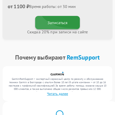
от 1100 ₽
Время работы: от 30 мин
Записаться
Скидка 20% при записи на сайте
Почему выбирают
RemSupport
GarminRemSupport — экспертный сервисный центр по ремонту и обслуживанию
техники Garmin в Белгороде с опытом более 10 лет. В штате компании — от 10 до 16
мастеров с профильной квалификацией. За время работы помощь оказана свыше 10
000 клиентов, а также выполнено общее число ремонтов превысило 12 000.
Ежемесячно в сервисный центр поступает от 300 устройств, включая , , . Мы работаем
Читать далее
с широким спектром неисправностей и предлагаем стабильный уровень сервиса
благодаря отлаженным процессам ремонта.