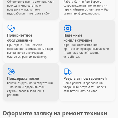
Обновление навигационных карт
Работа Garmin RemSupport
проходит многоэтапную
сопровождается прописанными
проверку — исключаем
гарантийными условиями — без
недоработки и повторные сбои.
размытых формулировок.
Приоритетное
Надёжные
обслуживание
комплектующие
При гарантийном случае
В рамках обслуживания
обновление навигационных карт
применяем проверенные детали
выполняется вне очереди —
— для стабильной работы
быстро устраняем проблему.
устройства.
Поддержка после
Результат под гарантией
Консультируем по эксплуатации
Наша работа направлена на
— помогаем продлить срок
уверенный результат — берём
службы после выполнения
ответственность за итог.
ремонта.
Оформите заявку на ремонт техники