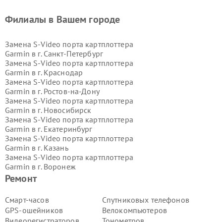
Филиалы в Вашем городе
Замена S-Video порта картплоттера
Garmin в г.
Санкт-Петербург
Замена S-Video порта картплоттера
Garmin в г.
Краснодар
Замена S-Video порта картплоттера
Garmin в г.
Ростов-на-Дону
Замена S-Video порта картплоттера
Garmin в г.
Новосибирск
Замена S-Video порта картплоттера
Garmin в г.
Екатеринбург
Замена S-Video порта картплоттера
Garmin в г.
Казань
Замена S-Video порта картплоттера
Garmin в г.
Воронеж
Замена S-Video порта картплоттера
Ремонт
Garmin в г.
Волгоград
Замена S-Video порта картплоттера
Смарт-часов
Спутниковых телефонов
Garmin в г.
Самара
GPS-ошейников
Велокомпьютеров
Замена S-Video порта картплоттера
Видеорегистраторов
Тонометров