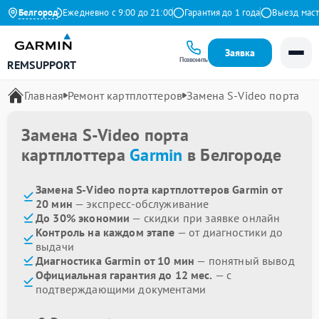
на Яндекс
Белгород
Ежедневно с 9:00 до 21:00
Гарантия до 1 года
Выезд мастера
Заявка
Позвонить
REMSUPPORT
Главная
Ремонт картплоттеров
Замена S-Video порта
Замена S-Video порта
картплоттера
Garmin
в Белгороде
Замена S-Video порта картплоттеров Garmin от
20 мин
— экспресс-обслуживание
До 30% экономии
— скидки при заявке онлайн
Контроль на каждом этапе
— от диагностики до
выдачи
Диагностика Garmin от 10 мин
— понятный вывод
Официальная гарантия до 12 мес.
— с
подтверждающими документами