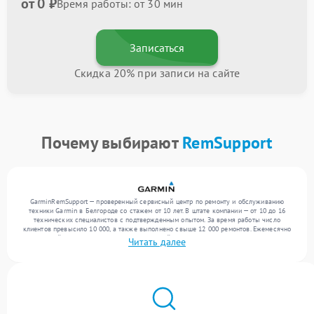
от 0 ₽
Время работы: от 30 мин
Записаться
Скидка 20% при записи на сайте
Почему выбирают
RemSupport
GarminRemSupport — проверенный сервисный центр по ремонту и обслуживанию
техники Garmin в Белгороде со стажем от 10 лет. В штате компании — от 10 до 16
технических специалистов с подтвержденным опытом. За время работы число
клиентов превысило 10 000, а также выполнено свыше 12 000 ремонтов. Ежемесячно
в сервисный центр поступает более 300 устройств, включая , , . Мы беремся за задачи
Читать далее
любой сложности и обеспечиваем надежный результат благодаря отлаженным
процессам ремонта.