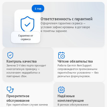
1 год
Ответственность с гарантией
Оформляем гарантию сервиса —
условия зафиксированы в договоре
и понятны заранее.
Гарантия от
сервиса
Контроль качества
Чёткие обязательства
Замена S-Video порта проходит
Работа Garmin RemSupport
многоэтапную проверку —
сопровождается прописанными
исключаем недоработки и
гарантийными условиями — без
повторные сбои.
размытых формулировок.
Приоритетное
Надёжные
обслуживание
комплектующие
При гарантийном случае замена
В рамках обслуживания