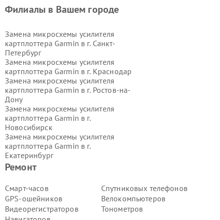
Филиалы в Вашем городе
Замена микросхемы усилителя
картплоттера Garmin в г.
Санкт-
Петербург
Замена микросхемы усилителя
картплоттера Garmin в г.
Краснодар
Замена микросхемы усилителя
картплоттера Garmin в г.
Ростов-на-
Дону
Замена микросхемы усилителя
картплоттера Garmin в г.
Новосибирск
Замена микросхемы усилителя
картплоттера Garmin в г.
Екатеринбург
Замена микросхемы усилителя
Ремонт
картплоттера Garmin в г.
Казань
Замена микросхемы усилителя
Смарт-часов
Спутниковых телефонов
картплоттера Garmin в г.
Воронеж
GPS-ошейников
Велокомпьютеров
Замена микросхемы усилителя
Видеорегистраторов
Тонометров
картплоттера Garmin в г.
Волгоград
Навигаторов