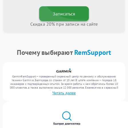
Записаться
Скидка 20% при записи на сайте
Почему выбирают
RemSupport
GarminRemSupport — проверенный сервисный центр по ремонту и обслуживанию
техники Garmin в Белгороде со стажем от 10 лет. В штате компании — порядка 18
инженеров с подтвержденным опытом. За время работы к нам обратились более 10
000 клиентов, а также выполнено свыше 12 000 ремонтов. Ежемесячно в сервисный
центр поступает от 300 устройств, включая , , . Мы выполняем ремонт различного
Читать далее
уровня сложности и предлагаем стабильный уровень сервиса благодаря опыту
команды.
Быстрая диагностика