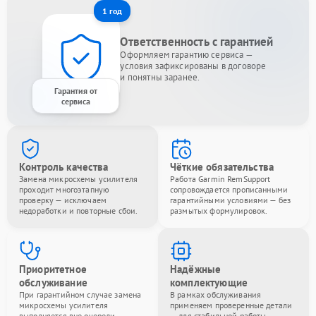
1 год
Ответственность с гарантией
Оформляем гарантию сервиса —
условия зафиксированы в договоре
и понятны заранее.
Гарантия от
сервиса
Контроль качества
Чёткие обязательства
Замена микросхемы усилителя
Работа Garmin RemSupport
проходит многоэтапную
сопровождается прописанными
проверку — исключаем
гарантийными условиями — без
недоработки и повторные сбои.
размытых формулировок.
Приоритетное
Надёжные
обслуживание
комплектующие
При гарантийном случае замена
В рамках обслуживания
микросхемы усилителя
применяем проверенные детали
выполняется вне очереди —
— для стабильной работы