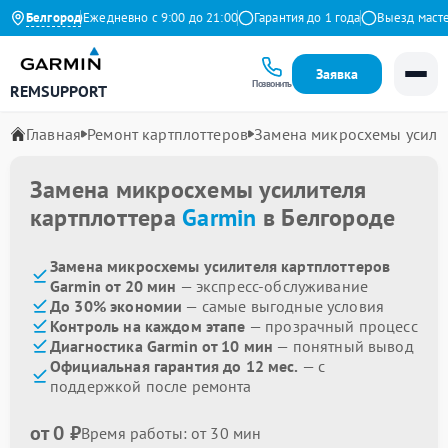
а Яндекс
Белгород
Ежедневно с 9:00 до 21:00
Гарантия до 1 года
Выезд мастера
Заявка
Позвонить
REMSUPPORT
Главная
Ремонт картплоттеров
Замена микросхемы усили
Замена микросхемы усилителя
картплоттера
Garmin
в Белгороде
Замена микросхемы усилителя картплоттеров
Garmin от 20 мин
— экспресс-обслуживание
До 30% экономии
— самые выгодные условия
Контроль на каждом этапе
— прозрачный процесс
Диагностика Garmin от 10 мин
— понятный вывод
Официальная гарантия до 12 мес.
— с
поддержкой после ремонта
от 0 ₽
Время работы: от 30 мин