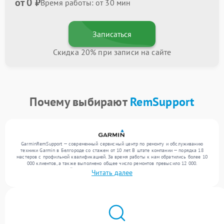
от 0 ₽
Время работы: от 30 мин
Записаться
Скидка 20% при записи на сайте
Почему выбирают
RemSupport
GarminRemSupport — современный сервисный центр по ремонту и обслуживанию
техники Garmin в Белгороде со стажем от 10 лет. В штате компании — порядка 18
мастеров с профильной квалификацией. За время работы к нам обратились более 10
000 клиентов, а также выполнено общее число ремонтов превысило 12 000.
Ежемесячно в сервисный центр поступает свыше 300 единиц техники, включая , , . Мы
Читать далее
выполняем ремонт различного уровня сложности и поддерживаем высокий стандарт
качества благодаря квалификации мастеров.