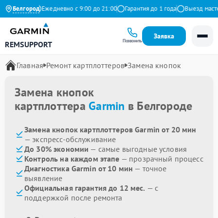
на Яндекс
Белгород
Ежедневно с 9:00 до 21:00
Гарантия до 1 года
Выезд мастера
Заявка
Позвонить
REMSUPPORT
Главная
Ремонт картплоттеров
Замена кнопок
Замена кнопок
картплоттера
Garmin
в Белгороде
Замена кнопок картплоттеров Garmin от 20 мин
— экспресс-обслуживание
До 30% экономии
— самые выгодные условия
Контроль на каждом этапе
— прозрачный процесс
Диагностика Garmin от 10 мин
— точное
выявление
Официальная гарантия до 12 мес.
— с
поддержкой после ремонта