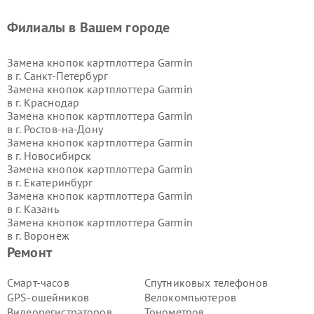
Филиалы в Вашем городе
Замена кнопок картплоттера Garmin
в г.
Санкт-Петербург
Замена кнопок картплоттера Garmin
в г.
Краснодар
Замена кнопок картплоттера Garmin
в г.
Ростов-на-Дону
Замена кнопок картплоттера Garmin
в г.
Новосибирск
Замена кнопок картплоттера Garmin
в г.
Екатеринбург
Замена кнопок картплоттера Garmin
в г.
Казань
Замена кнопок картплоттера Garmin
в г.
Воронеж
Замена кнопок картплоттера Garmin
Ремонт
в г.
Волгоград
Замена кнопок картплоттера Garmin
Смарт-часов
Спутниковых телефонов
в г.
Самара
GPS-ошейников
Велокомпьютеров
Замена кнопок картплоттера Garmin
Видеорегистраторов
Тонометров