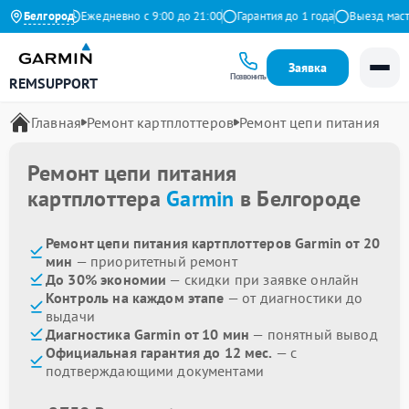
на Яндекс
Белгород
Ежедневно с 9:00 до 21:00
Гарантия до 1 года
Выезд мастер
Заявка
Позвонить
REMSUPPORT
Главная
Ремонт картплоттеров
Ремонт цепи питания
Ремонт цепи питания
картплоттера
Garmin
в Белгороде
Ремонт цепи питания картплоттеров Garmin от 20
мин
— приоритетный ремонт
До 30% экономии
— скидки при заявке онлайн
Контроль на каждом этапе
— от диагностики до
выдачи
Диагностика Garmin от 10 мин
— понятный вывод
Официальная гарантия до 12 мес.
— с
подтверждающими документами