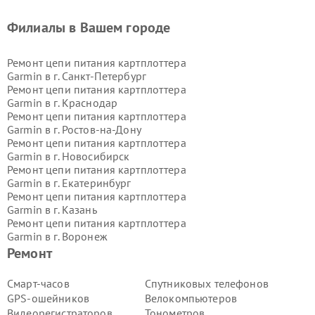
Филиалы в Вашем городе
Ремонт цепи питания картплоттера
Garmin в г.
Санкт-Петербург
Ремонт цепи питания картплоттера
Garmin в г.
Краснодар
Ремонт цепи питания картплоттера
Garmin в г.
Ростов-на-Дону
Ремонт цепи питания картплоттера
Garmin в г.
Новосибирск
Ремонт цепи питания картплоттера
Garmin в г.
Екатеринбург
Ремонт цепи питания картплоттера
Garmin в г.
Казань
Ремонт цепи питания картплоттера
Garmin в г.
Воронеж
Ремонт цепи питания картплоттера
Ремонт
Garmin в г.
Волгоград
Ремонт цепи питания картплоттера
Смарт-часов
Спутниковых телефонов
Garmin в г.
Самара
GPS-ошейников
Велокомпьютеров
Ремонт цепи питания картплоттера
Видеорегистраторов
Тонометров