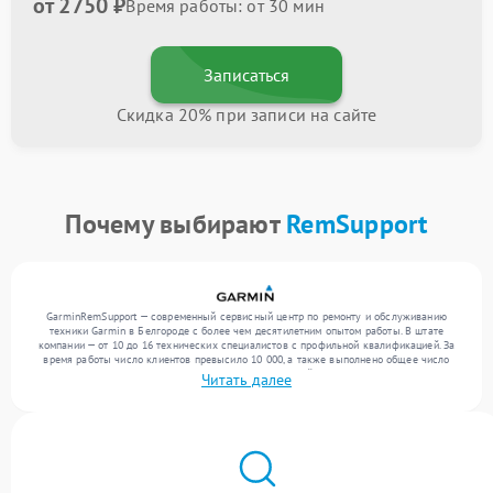
от 2750 ₽
Время работы: от 30 мин
Записаться
Скидка 20% при записи на сайте
Почему выбирают
RemSupport
GarminRemSupport — современный сервисный центр по ремонту и обслуживанию
техники Garmin в Белгороде с более чем десятилетним опытом работы. В штате
компании — от 10 до 16 технических специалистов с профильной квалификацией. За
время работы число клиентов превысило 10 000, а также выполнено общее число
ремонтов превысило 12 000. Ежемесячно в сервисный центр поступает более 300
Читать далее
устройств, включая , , . Мы устраняем поломки любой сложности и поддерживаем
высокий стандарт качества благодаря отлаженным процессам ремонта.