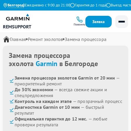
на Яндекс
Белгород
Ежедневно с 9:00 до 21:00
Гарантия до 1 года
Выезд мастера
Заявка
Позвонить
REMSUPPORT
Главная
Ремонт эхолотов
Замена процессора
Замена процессора
эхолота
Garmin
в Белгороде
Замена процессора эхолотов Garmin от 20 мин
—
приоритетный ремонт
До 30% экономии
— всегда свежие акции и
спецпредложения
Контроль на каждом этапе
— прозрачный процесс
Диагностика Garmin от 10 мин
— быстрый
результат
Официальная гарантия до 12 мес.
— любые
проверки результата