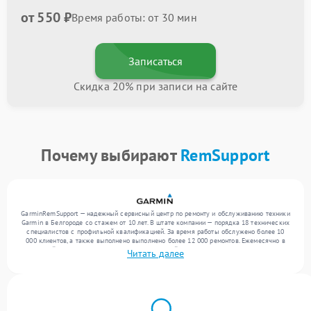
от 550 ₽
Время работы: от 30 мин
Записаться
Скидка 20% при записи на сайте
Почему выбирают
RemSupport
GarminRemSupport — надежный сервисный центр по ремонту и обслуживанию техники
Garmin в Белгороде со стажем от 10 лет. В штате компании — порядка 18 технических
специалистов с профильной квалификацией. За время работы обслужено более 10
000 клиентов, а также выполнено выполнено более 12 000 ремонтов. Ежемесячно в
сервисный центр поступает более 300 обращений, включая , , . Мы выполняем ремонт
Читать далее
различного уровня сложности и предлагаем стабильный уровень сервиса благодаря
отлаженным процессам ремонта.