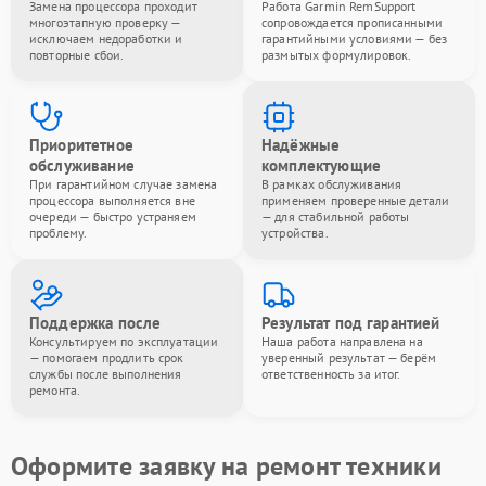
Замена процессора проходит
Работа Garmin RemSupport
многоэтапную проверку —
сопровождается прописанными
исключаем недоработки и
гарантийными условиями — без
повторные сбои.
размытых формулировок.
Приоритетное
Надёжные
обслуживание
комплектующие
При гарантийном случае замена
В рамках обслуживания
процессора выполняется вне
применяем проверенные детали
очереди — быстро устраняем
— для стабильной работы
проблему.
устройства.
Поддержка после
Результат под гарантией
Консультируем по эксплуатации
Наша работа направлена на
— помогаем продлить срок
уверенный результат — берём
службы после выполнения
ответственность за итог.
ремонта.
Оформите заявку на ремонт техники