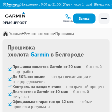
на Яндекс
Белгород
Ежедневно с 9:00 до 21:00
Гарантия до 1 года
Выезд мастера
Заявка
Позвонить
REMSUPPORT
Главная
Ремонт эхолотов
Прошивка
Прошивка
эхолота
Garmin
в Белгороде
Прошивка эхолотов Garmin от 20 мин
— быстрый
старт работ
До 30% экономии
— всегда свежие акции и
спецпредложения
Контроль на каждом этапе
— прозрачный процесс
Диагностика Garmin от 10 мин
— быстрый
результат
Официальная гарантия до 12 мес.
— любые
проверки результата