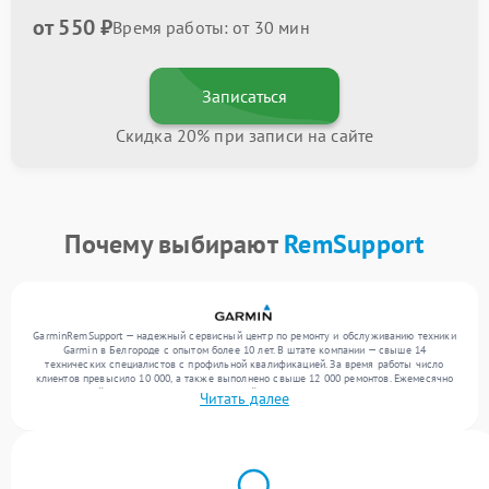
от 550 ₽
Время работы: от 30 мин
Записаться
Скидка 20% при записи на сайте
Почему выбирают
RemSupport
GarminRemSupport — надежный сервисный центр по ремонту и обслуживанию техники
Garmin в Белгороде с опытом более 10 лет. В штате компании — свыше 14
технических специалистов с профильной квалификацией. За время работы число
клиентов превысило 10 000, а также выполнено свыше 12 000 ремонтов. Ежемесячно
в сервисный центр поступает от 300 устройств, включая , , . Мы выполняем ремонт
Читать далее
различного уровня сложности и предлагаем стабильный уровень сервиса благодаря
квалификации мастеров.