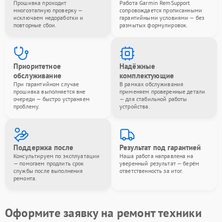
Прошивка проходит
Работа Garmin RemSupport
многоэтапную проверку —
сопровождается прописанными
исключаем недоработки и
гарантийными условиями — без
повторные сбои.
размытых формулировок.
Приоритетное
Надёжные
обслуживание
комплектующие
При гарантийном случае
В рамках обслуживания
прошивка выполняется вне
применяем проверенные детали
очереди — быстро устраняем
— для стабильной работы
проблему.
устройства.
Поддержка после
Результат под гарантией
Консультируем по эксплуатации
Наша работа направлена на
— помогаем продлить срок
уверенный результат — берём
службы после выполнения
ответственность за итог.
ремонта.
Оформите заявку на ремонт техники